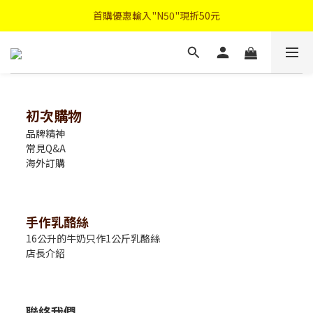
首購優惠輸入"N50"現折50元
首購優惠輸入"N50"現折50元
註冊會員登入"免費領取會員禮"
2026中秋禮盒早鳥優惠
首購優惠輸入"N50"現折50元
初次購物
品牌精神
常見Q&A
海外訂購
手作乳酪絲
16公升的牛奶只作1公斤乳酪絲
店長介紹
聯絡我們