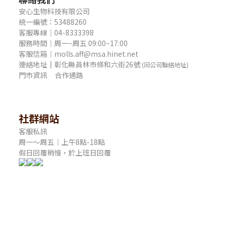
安心生物科技有限公司
統一編號：53488260
客服專線｜04-8333398
服務時間｜周一~周五 09:00~17:00
客服信箱｜molls.aff@msa.hinet.net
連絡地址
｜
彰化縣員林市條和六街26號
(同公司聯絡地址)
門市資訊
合作通路
社群網站
客服私訊
周一～周五｜上午8點-18點
假日回覆稍慢，於上班日回覆