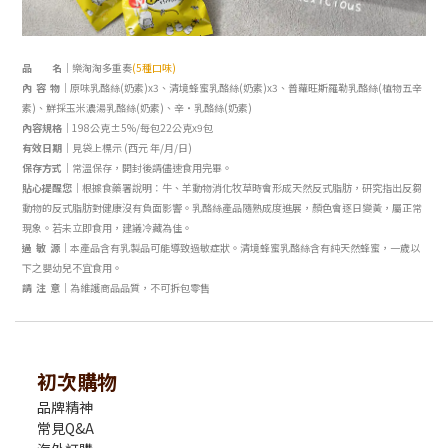
品 名｜
樂淘淘多重奏
(5種口味)
內 容 物｜
原味乳酪絲(奶素)x3、清境蜂蜜乳酪絲
(奶素)x3
、
普蘿旺斯羅勒乳酪絲(植物五辛
素)、
鮮採玉米濃湯乳酪絲
(奶素)
、辛‧乳酪絲
(奶素)
內容規格｜
198公克±5%/每包22公克x9包
有效日期｜
見袋上標示 (西元 年/月/日)
保存方式｜
常溫保存，開封後請儘速食用完畢。
貼心提醒您｜
根據食藥署說明：牛、羊動物消化牧草
時會形成天然反式脂肪，研究指出反芻
動物的反式脂肪對健康沒有負面影響。
乳酪絲產品隨熟成度進展，顏色會逐日
變黃，屬正常
現象。若未立即食用，建
議冷藏為佳。
過 敏 源｜
本產品含有乳製品可能導致過敏症狀。清境蜂蜜乳酪絲
含有純天然蜂蜜，一歲以
下之嬰幼兒不宜食用。
請 注 意｜
為維護商品品質，不可拆包零售
初次購物
品牌精神
常見Q&A