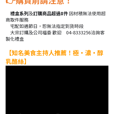
購買前請注意！
👉
禮盒系列
及
訂購商品超過8件
因材積無法使用超
🎁
商取件服務
宅配如遇節日，恕無法指定到貨時段
🚛
大宗訂購及公司福委 歡迎
04-8333256洽詢客
🛍
📞
製化禮盒
【知名美食主持人推薦！極‧濃‧醇
乳酪絲】