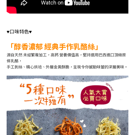
口味特色
♥
♥
「醇香濃郁 經典手作乳酪絲」
源自天然 未經繁複加工，高鈣 營養價值高，堅持選用巴西進口頂級原
條乳酪，
手工剝絲、精心烘培、外層金黃酥脆，呈現令你撼動味蕾的深層美味。