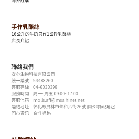
海外訂購
手作乳酪絲
16公升的牛奶只作1公斤乳酪絲
店長介紹
聯絡我們
安心生物科技有限公司
統一編號：53488260
客服專線｜04-8333398
服務時間｜周一~周五 09:00~17:00
客服信箱｜molls.aff@msa.hinet.net
連絡地址
｜
彰化縣員林市條和六街26號
(同公司聯絡地址)
門市資訊
合作通路