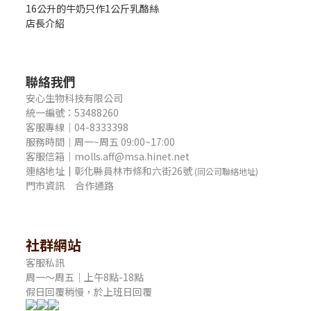
16公升的牛奶只作1公斤乳酪絲
店長介紹
聯絡我們
安心生物科技有限公司
統一編號：53488260
客服專線｜04-8333398
服務時間｜周一~周五 09:00~17:00
客服信箱｜molls.aff@msa.hinet.net
連絡地址
｜
彰化縣員林市條和六街26號
(同公司聯絡地址)
門市資訊
合作通路
社群網站
客服私訊
周一～周五｜上午8點-18點
假日回覆稍慢，於上班日回覆