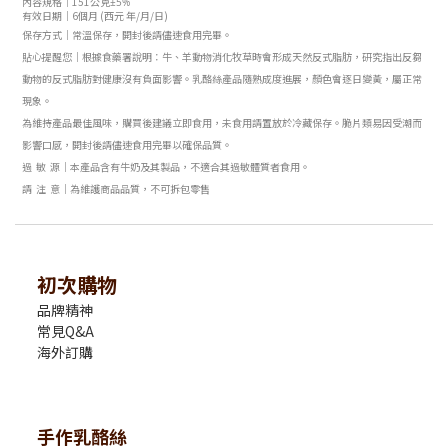
內容規格｜151
公克±5%
有效日期｜6個月
(西元 年/月/日)
保存方式｜
常溫保存，開封後請儘速食用完畢。
貼心提醒您｜
根據食藥署說明：牛、羊動物消化牧草時會形成天然反式脂肪，研究指出反芻
動物的反式脂肪對健康沒有負面影響。乳酪絲產品隨熟成度進展，顏色會逐日變黃，屬正常
現象。
為維持產品最佳風味，購買後建議立
即食用，未食用請置放於冷藏保存。脆片類易因受潮而
影響口感，
開封後請儘速食用完畢以確保品質。
過 敏 源｜
本產品
含有牛奶
及其製品，不適合其過敏體質者食用。
請 注 意｜
為維護商品品質，不可拆包零售
初次購物
品牌精神
常見Q&A
海外訂購
手作乳酪絲