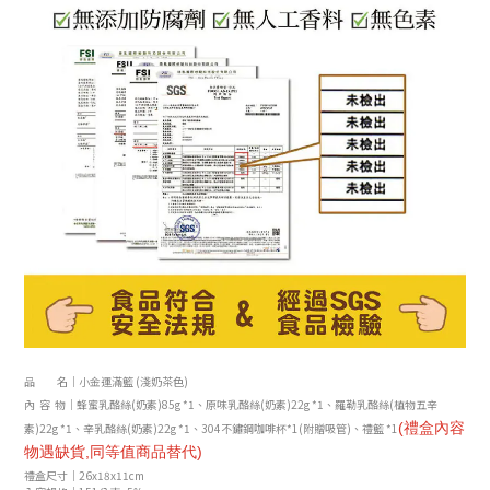
品 名｜小金運滿籃 (淺奶茶色)
內 容 物｜
蜂蜜乳酪絲(奶素)
85g *1
、
原味
乳酪絲
(奶素)
22g *1
、羅勒
乳酪絲
(植物五辛
(禮盒內容
素)
22g *1
、辛
乳酪絲
(奶素)
22g *1
、304不鏽鋼咖啡杯*1(附贈吸管)
、禮籃
*1
物遇缺貨,同等
值
商品替代)
禮盒尺寸│26
x18x11cm