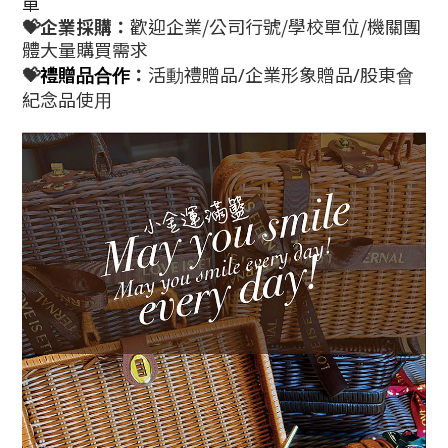
單
💝企業採購：
歡迎企業/公司行號/學校單位/機關團
體大量購買需求
💝
：
禮贈品合作
活動禮贈品/企業形象贈品/股東會
紀念品使用