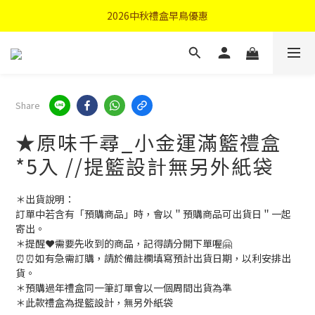
首購優惠輸入"N50"現折50元
2026中秋禮盒早鳥優惠
首購優惠輸入"N50"現折50元
Share
★原味千尋_小金運滿籃禮盒
*5入 //提籃設計無另外紙袋
＊出貨說明：
訂單中若含有「預購商品」時，會以＂預購商品可出貨日＂一起
寄出。
＊提醒❤️需要先收到的商品，記得請分開下單喔🤗
⏰⏰如有急需訂購，請於備註欄填寫預計出貨日期，以利安排出
貨。
＊預購過年禮盒同一筆訂單會以一個周間出貨為準
＊此款禮盒為提籃設計，無另外紙袋