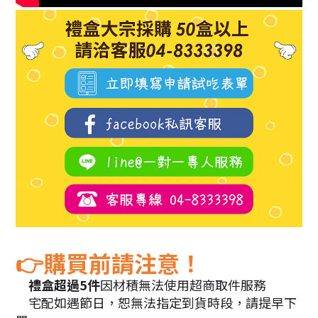
購買前請注意！
👉
禮盒超過5件
因材積無法使用超商取件服務
💝
宅配如遇節日，恕無法指定到貨時段
，請提早下
🚛