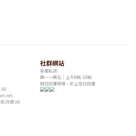
社群網站
客服私訊
周一～周五｜上午8點-18點
假日回覆稍慢，於上班日回覆
:00
t.net
街26號
(同