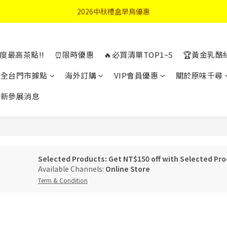
首購優惠輸入"N50"現折50元
2026中秋禮盒早鳥優惠
首購優惠輸入"N50"現折50元
度最高茶點!!
⏰限時優惠
🔥必買清單TOP1~5
🏆黃金乳酪
全台門市據點
海外訂購
VIP會員優惠
關於原味千尋
最新參展消息
Selected Products: Get NT$150 off with Selected Pro
Available Channels:
Online Store
Term & Condition