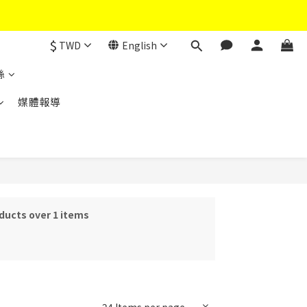
$
TWD
English
絲
媒體報導
ducts over 1 items