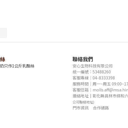
絲
聯絡我們
牛奶只作1公斤乳酪絲
安心生物科技有限公司
統一編號：53488260
客服專線｜04-8333398
服務時間｜周一~周五 09:00~17
客服信箱｜molls.aff@msa.hine
連絡地址
｜
彰化縣員林市條和六
公司聯絡地址)
門市資訊
合作通路