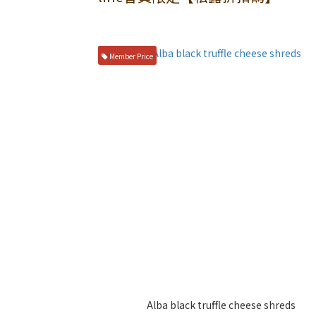
Member Price
Alba black truffle cheese shreds