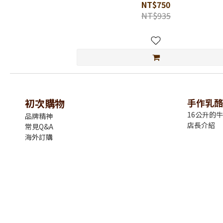
NT$750
NT$935
初次購物
手作乳酪
16公升的
品牌精神
店長介紹
常見Q&A
海外訂購