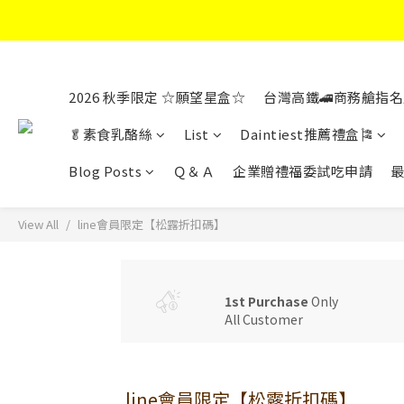
2026 秋季限定 ☆願望星盒☆
台灣高鐵🚄商務艙指名
🥬素食乳酪絲
List
Daintiest推薦禮盒🎏
Blog Posts
Ｑ＆Ａ
企業贈禮福委試吃申請
View All
line會員限定【松露折扣碼】
1st Purchase
Only
All Customer
line會員限定【松露折扣碼】