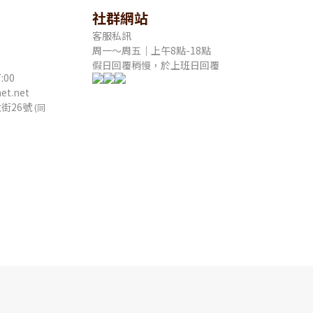
社群網站
客服私訊
周一～周五｜上午8點-18點
假日回覆稍慢，於上班日回覆
:00
t.net
街26號
(同