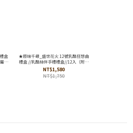
禮盒
★原味千尋_盛世花火 12號乳酪狂想曲
專屬提
禮盒 //乳酪絲伴手禮禮盒//12入（附專
屬提袋）
NT$1,580
NT$1,750