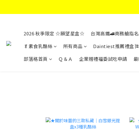
2026 秋季限定 ☆願望星盒☆
台灣高鐵🚄商務艙指名
🥬素食乳酪絲
所有商品
Daintiest推薦禮盒🎏
部落格首頁
Ｑ＆Ａ
企業贈禮福委試吃申請
最