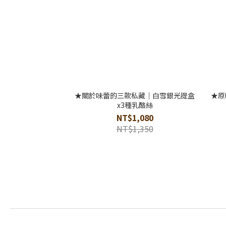
★關於味蕾的三款私藏｜白雪銀光提盒
★原味
x3種乳酪絲
NT$1,080
NT$1,350