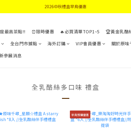
首購優惠輸入"N50"現折50元
2026中秋禮盒早鳥優惠
首購優惠輸入"N50"現折50元
度最高茶點!!
⏰限時優惠
🔥必買清單TOP1~5
🏆黃金乳酪
全台門市據點
海外訂購
VIP會員優惠
關於原味
新參展消息
全乳酪絲多口味 禮盒
早鳥預購優惠