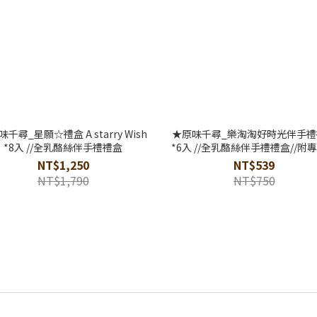
千尋_星願☆禮盒 A starry Wish
★原味千尋_樂淘淘好時光伴手禮
*8入 //全乳酪絲伴手禮禮盒
*6入 //全乳酪絲伴手禮禮盒//附
袋
NT$1,250
NT$539
NT$1,790
NT$750