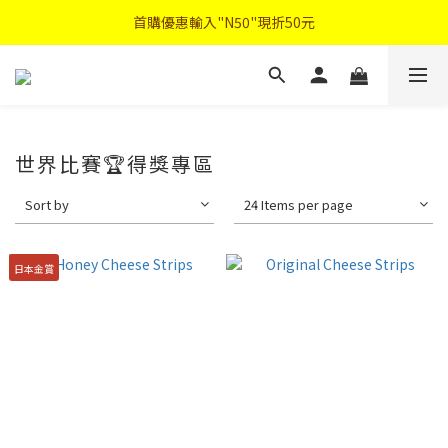
首購優惠輸入"N50"現折50元
首購優惠輸入"N50"現折50元
註冊會員登入"免費領取會員禮"
2026中秋禮盒早鳥優惠
首購優惠輸入"N50"現折50元
世界比賽🏆得獎專區
Sort by
24 Items per page
日本金賞