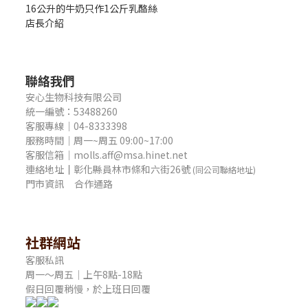
16公升的牛奶只作1公斤乳酪絲
店長介紹
聯絡我們
安心生物科技有限公司
統一編號：53488260
客服專線｜04-8333398
服務時間｜周一~周五 09:00~17:00
客服信箱｜molls.aff@msa.hinet.net
連絡地址
｜
彰化縣員林市條和六街26號
(同公司聯絡地址)
門市資訊
合作通路
社群網站
客服私訊
周一～周五｜上午8點-18點
假日回覆稍慢，於上班日回覆