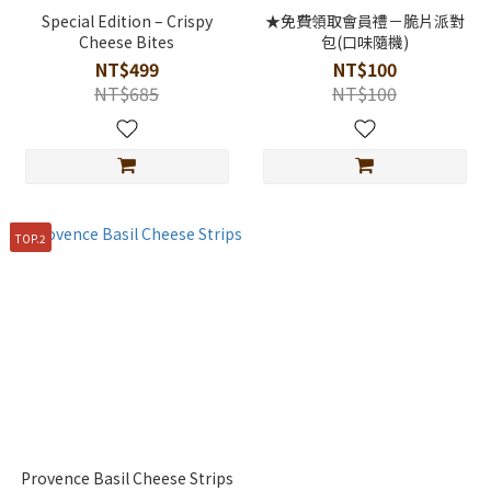
Special Edition – Crispy
★免費領取會員禮－脆片派對
Cheese Bites
包(口味隨機)
NT$499
NT$100
NT$685
NT$100
TOP.2
Provence Basil Cheese Strips