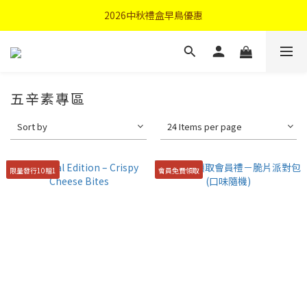
首購優惠輸入"N50"現折50元
2026中秋禮盒早鳥優惠
首購優惠輸入"N50"現折50元
五辛素專區
Sort by
24 Items per page
限量發行10贈1
會員免費領取