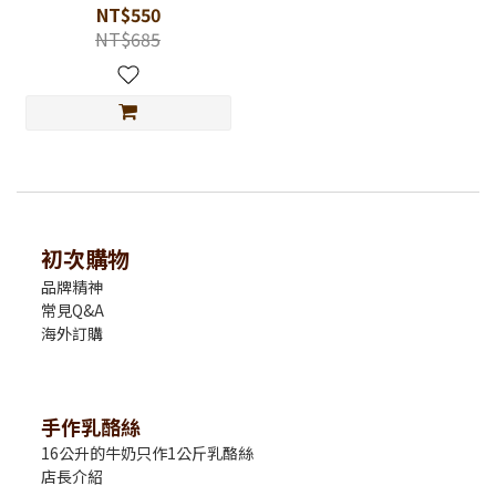
NT$550
NT$685
初次購物
品牌精神
常見Q&A
海外訂購
手作乳酪絲
16公升的牛奶只作1公斤乳酪絲
店長介紹