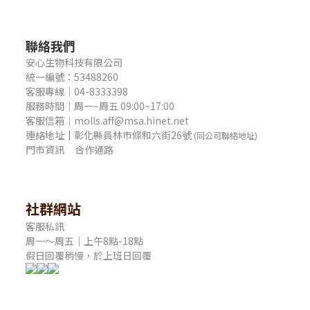
聯絡我們
安心生物科技有限公司
統一編號：53488260
客服專線｜04-8333398
服務時間｜周一~周五 09:00~17:00
客服信箱｜molls.aff@msa.hinet.net
連絡地址
｜
彰化縣員林市條和六街26號
(同公司聯絡地址)
門市資訊
合作通路
社群網站
客服私訊
周一～周五｜上午8點-18點
假日回覆稍慢，於上班日回覆