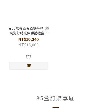
★20盒專區★原味千尋_樂
淘淘好時光伴手禮禮盒 //
全乳酪絲伴手禮禮盒//附專
NT$10,240
屬提袋
NT$15,000
35盒訂購專區