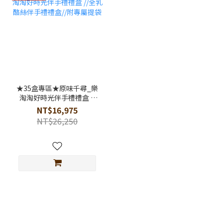
★35盒專區★原味千尋_樂
淘淘好時光伴手禮禮盒 //
全乳酪絲伴手禮禮盒//附專
NT$16,975
屬提袋
NT$26,250