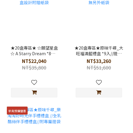
★20盒專區★ ☆願望星盒
★20盒專區★原味千尋_大
☆ A Starry Dream *8入//
旺福滿籃禮盒 *9入//提籃
提盒設計附贈紙袋
設計無另外紙袋
NT$22,040
NT$33,260
NT$35,800
NT$51,600
早鳥預購優惠