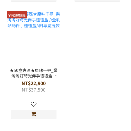
早鳥預購優惠
★50盒專區★原味千尋_樂
淘淘好時光伴手禮禮盒 //
全乳酪絲伴手禮禮盒//附專
NT$22,900
屬提袋
NT$37,500