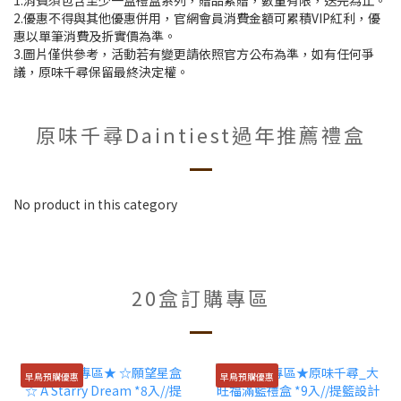
1.消費須包含至少一盒禮盒系列，贈品累贈，數量有限，送完為止。
2.優惠不得與其他優惠併用，官網會員消費金額可累積VIP紅利，優
惠以單筆消費及折實價為準。
3.
圖片僅供參考，活動若有變更請依照官方公布為準，如有任何爭
議，原味千尋保留最終決定權。
原味千尋Daintiest過年推薦禮盒
No product in this category
20盒訂購專區
早鳥預購優惠
早鳥預購優惠