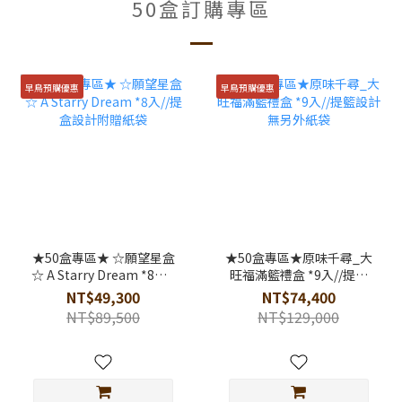
50盒訂購專區
早鳥預購優惠
早鳥預購優惠
★50盒專區★ ☆願望星盒
★50盒專區★原味千尋_大
☆ A Starry Dream *8入//
旺福滿籃禮盒 *9入//提籃
提盒設計附贈紙袋
設計無另外紙袋
NT$49,300
NT$74,400
NT$89,500
NT$129,000