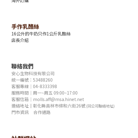
海外訂購
手作乳酪絲
16公升的牛奶只作1公斤乳酪絲
店長介紹
聯絡我們
安心生物科技有限公司
統一編號：53488260
客服專線｜04-8333398
服務時間｜周一~周五 09:00~17:00
客服信箱｜molls.aff@msa.hinet.net
連絡地址
｜
彰化縣員林市條和六街26號
(同公司聯絡地址)
門市資訊
合作通路