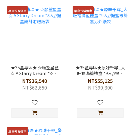
早鳥預購優惠
早鳥預購優惠
★35盒專區★ ☆願望星盒
★35盒專區★原味千尋_大
☆ A Starry Dream *8入//
旺福滿籃禮盒 *9入//提籃
提盒設計附贈紙袋
設計無另外紙袋
NT$36,540
NT$55,125
NT$62,650
NT$90,300
早鳥預購優惠