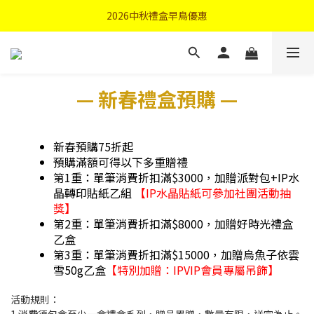
首購優惠輸入"N50"現折50元
2026中秋禮盒早鳥優惠
首購優惠輸入"N50"現折50元
— 新春禮盒預購
—
新春預購75折起
預購滿額可得以下多重贈禮
第1重：單筆消費折扣滿$3000，加贈派對包+IP水
晶轉印貼紙乙組
【IP水晶貼紙可參加社團活動抽
獎】
第2
重：單筆消費折扣滿$8000，加贈好時光禮盒
乙盒
第3重：單筆消費折扣滿$15000，加贈烏魚子依雲
雪50g乙盒
【特別加贈：IPVIP會員專屬吊飾】
活動規則：