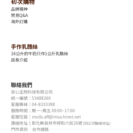
初次購物
品牌精神
常見Q&A
海外訂購
手作乳酪絲
16公升的牛奶只作1公斤乳酪絲
店長介紹
聯絡我們
安心生物科技有限公司
統一編號：53488260
客服專線｜04-8333398
服務時間｜周一~周五 09:00~17:00
客服信箱｜molls.aff@msa.hinet.net
連絡地址
｜
彰化縣員林市條和六街26號
(同公司聯絡地址)
門市資訊
合作通路