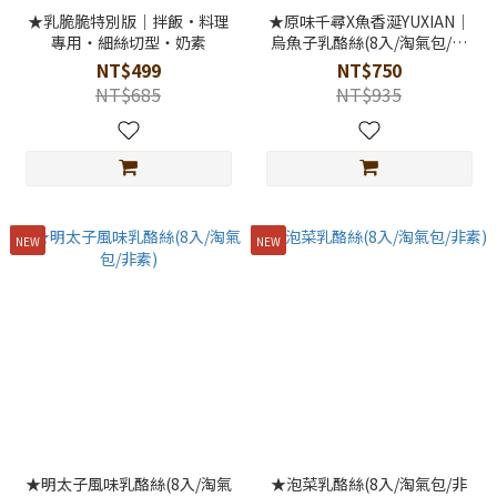
★乳脆脆特別版｜拌飯·料理
★原味千尋X魚香涎YUXIAN｜
專用・細絲切型・奶素
烏魚子乳酪絲(8入/淘氣包/非
素)
NT$499
NT$750
NT$685
NT$935
NEW
NEW
★明太子風味乳酪絲(8入/淘氣
★泡菜乳酪絲(8入/淘氣包/非