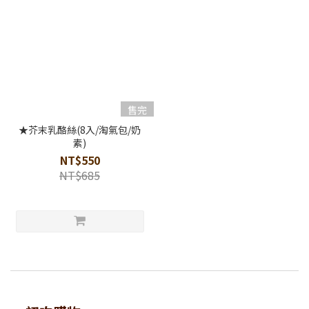
售完
★芥末乳酪絲(8入/淘氣包/奶
素)
NT$550
NT$685