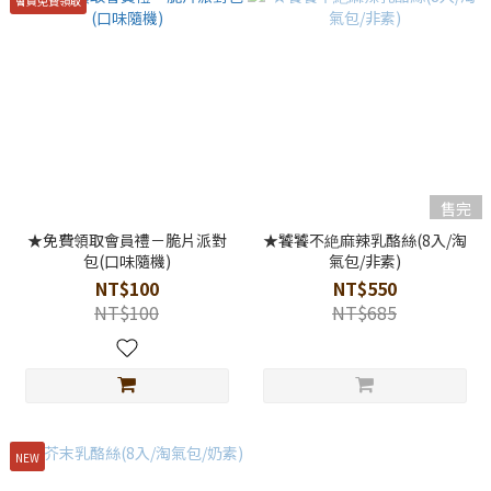
會員免費領取
售完
★免費領取會員禮－脆片派對
★饕饕不絶麻辣乳酪絲(8入/淘
包(口味隨機)
氣包/非素)
NT$100
NT$550
NT$100
NT$685
NEW