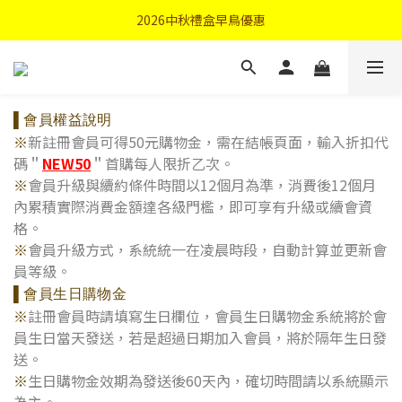
首購優惠輸入"N50"現折50元
2026中秋禮盒早鳥優惠
首購優惠輸入"N50"現折50元
▌會員權益說明
※
新註冊會員可得50元購物金，需在結帳頁面，輸入折扣代
碼＂
NEW50
＂首購每人限折乙次。
※
會員升級與續約條件時間以12個月為準，消費後12個月
內累積實際消費金額達各級門檻，即可享有升級或續會資
格
。
※
會員升級方式，系統統一在凌晨時段，自動計算並更新會
員等級。
▌會員生日購物金
※
註冊會員時請填寫生日欄位，會員生日購物金系統將於會
員生日當天發送，若是超過日期加入會員，將於隔年生日發
送。
※
生日購物金效期為發送後60天內，確切時間請以系統顯示