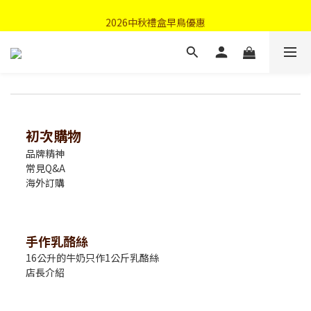
首購優惠輸入"N50"現折50元
2026中秋禮盒早鳥優惠
首購優惠輸入"N50"現折50元
初次購物
品牌精神
常見Q&A
海外訂購
手作乳酪絲
16公升的牛奶只作1公斤乳酪絲
店長介紹