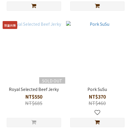
限量供應
SOLD OUT
Royal Selected Beef Jerky
Pork SuSu
NT$550
NT$370
NT$685
NT$460