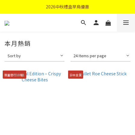
首購優惠輸入"N50"現折50元
2026中秋禮盒早鳥優惠
首購優惠輸入"N50"現折50元
本月熱銷
Sort by
24 Items per page
限量發行10贈1
日本金賞