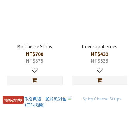
Mix Cheese Strips
Dried Cranberries
NT$700
NT$430
NT$875
NT$535
會員免費領取