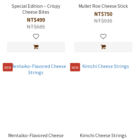
Special Edition – Crispy
Mullet Roe Cheese Stick
Cheese Bites
NT$750
NT$499
NT$935
NT$685
NEW
NEW
Mentaiko-Flavored Cheese
Kimchi Cheese Strings