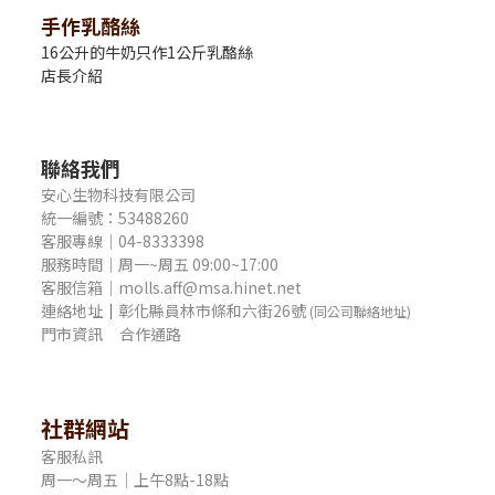
手作乳酪絲
16公升的牛奶只作1公斤乳酪絲
店長介紹
聯絡我們
安心生物科技有限公司
統一編號：53488260
客服專線｜04-8333398
服務時間｜周一~周五 09:00~17:00
客服信箱｜molls.aff@msa.hinet.net
連絡地址
｜
彰化縣員林市條和六街26號
(同公司聯絡地址)
門市資訊
合作通路
社群網站
客服私訊
周一～周五｜上午8點-18點